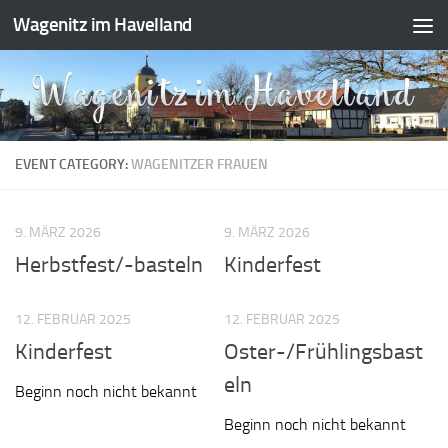
Wagenitz im Havelland
Zum Inhalt springen
EVENT CATEGORY:
WAGENITZER FRAUEN
9. MÄRZ 2026
9. MÄRZ 2026
Herbstfest/-basteln
Kinderfest
12. FEBRUAR 2025
12. FEBRUAR 2025
Kinderfest
Oster-/Frühlingsbast
eln
Beginn noch nicht bekannt
Beginn noch nicht bekannt