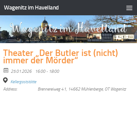
Wagenitz im Havelland
Zum Inhalt springen
Theater „Der Butler ist (nicht)
immer der Mörder“
25.01.2026
16:00 - 18:00
Kellergaststätte
Address:
Brennereiweg 41, 14662 Mühlenberge, OT Wagenitz