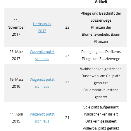
Artikel)
Pflege und Beschnitt der
11.
Spazierwege
Herbstputz
November
23
Pflanzen der
2017
2017
Blumenzwiebeln, Baum
Pflanzen
25. März
Wagenitz putzt
Reinigung des Dorfkerns
37
2017
sich raus
Pflege der Spazierwege
Waldschenken gestrichen
Buschwerk am Grillplatz
19. März
Wagenitz putzt
33
gestutzt
2016
sich raus
Bauernbrücke instand
gesetzt
Spielplatz aufgeräumt
11. April
Wagenitz putzt
Waldschenken lasiert
21
2015
sich raus
Ortskern gesäubert
Volleyballplatz geharkt