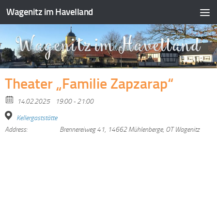
Wagenitz im Havelland
Zum Inhalt springen
Theater „Familie Zapzarap“
14.02.2025
19:00 - 21:00
Kellergaststätte
Address:
Brennereiweg 41, 14662 Mühlenberge, OT Wagenitz