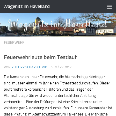
Wagenitz im Havelland
Zum Inhalt springen
FEUERWEHR
Feuerwehrleute beim Testlauf
VON
PHILLIPP SCHARSCHMIDT
·
5. MÄRZ 2017
Die Kameraden unser Feuerwehr, die Atemschutzgeräteträger
sind, müssen einmal im Jahr einen Fitnesstest durchlaufen. Dieser
prüft mehrere körperliche Faktoren und das Tragen der
Atemschutzgeräte wird wieder unter fachlicher Anleitung
verinnerlicht . Eine der Prüfungen ist eine Kriechstrecke unter
vollständiger Ausrüstung zu durchlaufen. Für unsere Kameraden ist
diese Prüfung im Atemschutzzentrum Falkensee. Die Märkische