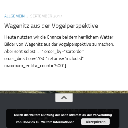
ALLGEMEIN
3. SEPTEMBER 2017
Wagenitz aus der Vogelperspektive
Heute nutzten wir die Chance bei dem herrlichem Wetter
Bilder von Wagenitz aus der Vogelperspektive zu machen.
Aber seht selbst….. “ order_by=“sortorder“
order_direction=“ASC“ returns=“included“
maximum_entity_count=“500″]
Wagenitz im Havelland © 2026. Alle Rechte vorbehalten.
Durch die weitere Nutzung der Seite stimmst du der Verwendung
Präsentiert von
- Entworfen mit dem
Hueman-Theme
Akzeptieren
von Cookies zu.
Weitere Informationen