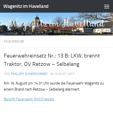
Wagenitz im Havelland
Zum Inhalt springen
FEUERWEHR
Feuerwehreinsatz Nr.: 13 B: LKW, brennt
Traktor, OV Retzow – Selbelang
VON
PHILLIPP SCHARSCHMIDT
·
26. AUGUST 2017
Am 16. August um 14:31 Uhr wurde die Feuerwehr Wagenitz zu
einem Brand nach Retzow – Selbelang alarmiert.
Bericht Feuerwehr Amt Friesack