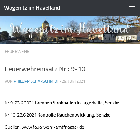
Wagenitz im Havelland
Zum Inhalt springen
FEUERWEHR
Feuerwehreinsatz Nr.: 9-10
VON
PHILLIPP SCHARSCHMIDT
·
29. JUNI 2021
Nr.9: 23.6.2021:
Brennen Strohballen in Lagerhalle, Senzke
Nr.10: 23.6.2021
Kontrolle Rauchentwicklung, Senzke
Quellen: www.feuerwehr-amtfriesack.de