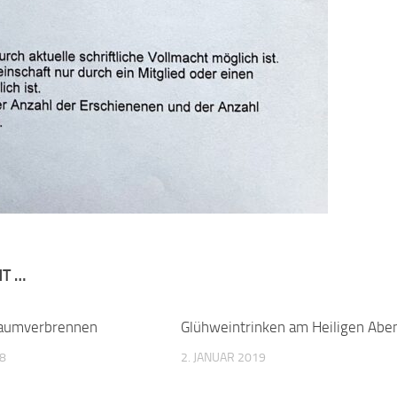
NT …
aumverbrennen
Glühweintrinken am Heiligen Abe
18
2. JANUAR 2019