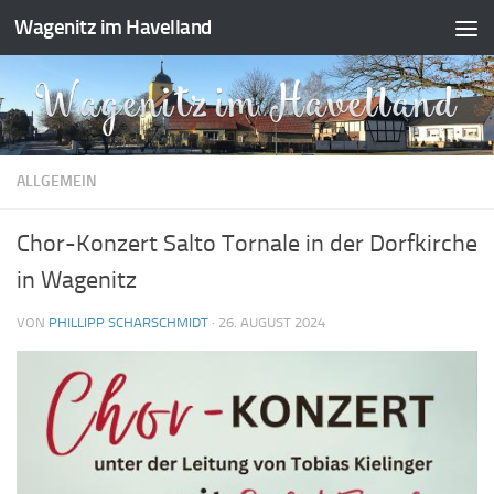
Wagenitz im Havelland
Zum Inhalt springen
ALLGEMEIN
Chor-Konzert Salto Tornale in der Dorfkirche
in Wagenitz
VON
PHILLIPP SCHARSCHMIDT
·
26. AUGUST 2024