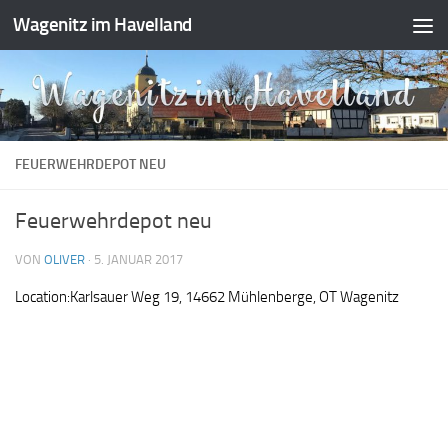
Wagenitz im Havelland
Zum Inhalt springen
FEUERWEHRDEPOT NEU
Feuerwehrdepot neu
VON
OLIVER
·
5. JANUAR 2017
Location:
Karlsauer Weg 19, 14662 Mühlenberge, OT Wagenitz