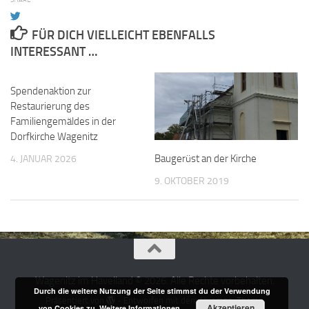
FÜR DICH VIELLEICHT EBENFALLS
INTERESSANT …
Spendenaktion zur
Restaurierung des
Familiengemäldes in der
Dorfkirche Wagenitz
Baugerüst an der Kirche
4. JANUAR 2026
9. OKTOBER 2019
Wagenitz im Havelland © 2026. Alle Rechte vorbehalten.
Durch die weitere Nutzung der Seite stimmst du der Verwendung
Präsentiert von
- Entworfen mit dem
Hueman-Theme
Akzeptieren
von Cookies zu.
Weitere Informationen