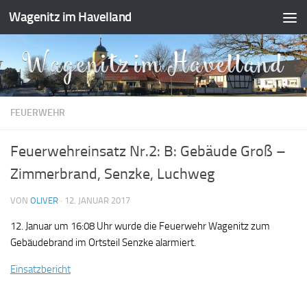
Wagenitz im Havelland
Zum Inhalt springen
FEUERWEHR
Feuerwehreinsatz Nr.2: B: Gebäude Groß –
Zimmerbrand, Senzke, Luchweg
VON
OLIVER
·
12. JANUAR 2017
12. Januar um 16:08 Uhr wurde die Feuerwehr Wagenitz zum
Gebäudebrand im Ortsteil Senzke alarmiert.
Einsatzbericht