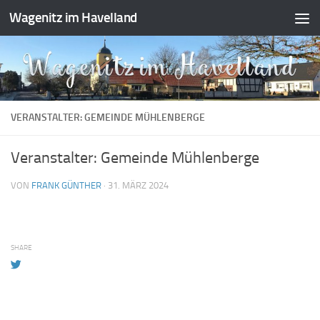
Wagenitz im Havelland
Zum Inhalt springen
VERANSTALTER: GEMEINDE MÜHLENBERGE
Veranstalter: Gemeinde Mühlenberge
VON
FRANK GÜNTHER
·
31. MÄRZ 2024
SHARE