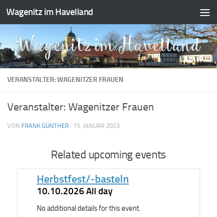
Wagenitz im Havelland
Zum Inhalt springen
VERANSTALTER: WAGENITZER FRAUEN
Veranstalter: Wagenitzer Frauen
VON
FRANK GÜNTHER
·
15. JANUAR 2023
Related upcoming events
Herbstfest/-basteln
10.10.2026 All day
No additional details for this event.